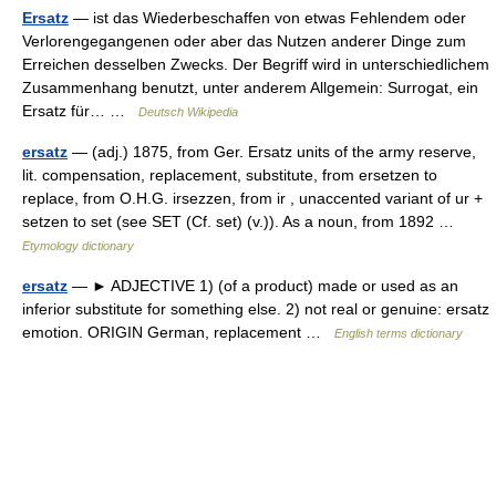
Ersatz
— ist das Wiederbeschaffen von etwas Fehlendem oder
Verlorengegangenen oder aber das Nutzen anderer Dinge zum
Erreichen desselben Zwecks. Der Begriff wird in unterschiedlichem
Zusammenhang benutzt, unter anderem Allgemein: Surrogat, ein
Ersatz für… …
Deutsch Wikipedia
ersatz
— (adj.) 1875, from Ger. Ersatz units of the army reserve,
lit. compensation, replacement, substitute, from ersetzen to
replace, from O.H.G. irsezzen, from ir , unaccented variant of ur +
setzen to set (see SET (Cf. set) (v.)). As a noun, from 1892 …
Etymology dictionary
ersatz
— ► ADJECTIVE 1) (of a product) made or used as an
inferior substitute for something else. 2) not real or genuine: ersatz
emotion. ORIGIN German, replacement …
English terms dictionary