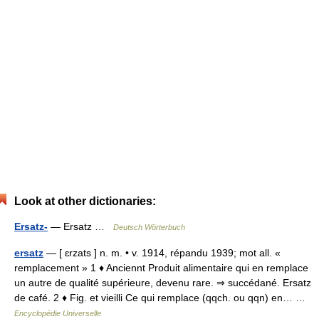
Look at other dictionaries:
Ersatz-
— Ersatz …
Deutsch Wörterbuch
ersatz
— [ ɛrzats ] n. m. • v. 1914, répandu 1939; mot all. «
remplacement » 1 ♦ Anciennt Produit alimentaire qui en remplace
un autre de qualité supérieure, devenu rare. ⇒ succédané. Ersatz
de café. 2 ♦ Fig. et vieilli Ce qui remplace (qqch. ou qqn) en… …
Encyclopédie Universelle