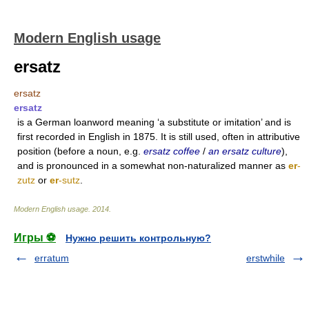
Modern English usage
ersatz
ersatz
ersatz
is a German loanword meaning ‘a substitute or imitation’ and is
first recorded in English in 1875. It is still used, often in attributive
position (before a noun, e.g.
ersatz coffee
/
an ersatz culture
),
and is pronounced in a somewhat non-naturalized manner as
er
-
zutz
or
er
-sutz
.
Modern English usage
.
2014
.
Игры ⚽
Нужно решить контрольную?
erratum
erstwhile