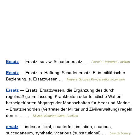
Ersatz
— Ersatz, so v.w. Schadenersatz …
Pierer's Universal-Lexikon
Ersatz
— Ersatz, s. Haftung, Schadenersatz; E. in militärischer
Beziehung, s. Ersatzwesen …
Meyers Großes Konversations-Lexikon
Ersatz
— Ersatz, Ersatzwesen, die Ergänzung des durch
regelmäßige Entlassung, Krankheiten oder feindliche Waffen
herbeigeführten Abgangs der Mannschaften für Heer und Marine.
– Ersatzbehörden (Vertreter der Militär und Zivilverwaltung) regeln
den E.;… …
Kleines Konversations-Lexikon
ersatz
— index artificial, counterfeit, imitation, spurious,
succedaneum, synthetic, vicarious (substitutional) …
Law dictionary