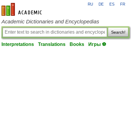
RU
DE
ES
FR
en-academic.com
Academic Dictionaries and Encyclopedias
Search!
Interpretations
Translations
Books
Игры ⚽